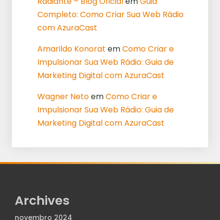
Radiante – Blog Oficial
em
Guia
Completo: Como Criar Sua Web Rádio
com AzuraCast
Amarildo Konorat
em
Como Criar e
Impulsionar Sua Web Rádio: Guia de
Marketing Digital com AzuraCast
Wagner Neto
em
Como Criar e
Impulsionar Sua Web Rádio: Guia de
Marketing Digital com AzuraCast
Archives
novembro 2024