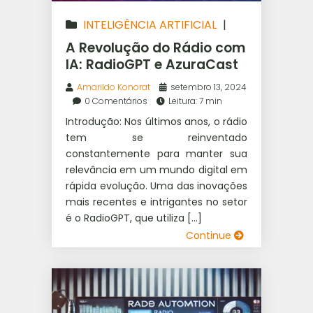
INTELIGÊNCIA ARTIFICIAL
|
WEB RÁDIO
A Revolução do Rádio com
IA: RadioGPT e AzuraCast
Amarildo Konorat
setembro 13, 2024
0 Comentários
Leitura: 7 min
Introdução: Nos últimos anos, o rádio
tem se reinventado
constantemente para manter sua
relevância em um mundo digital em
rápida evolução. Uma das inovações
mais recentes e intrigantes no setor
é o RadioGPT, que utiliza […]
Continue