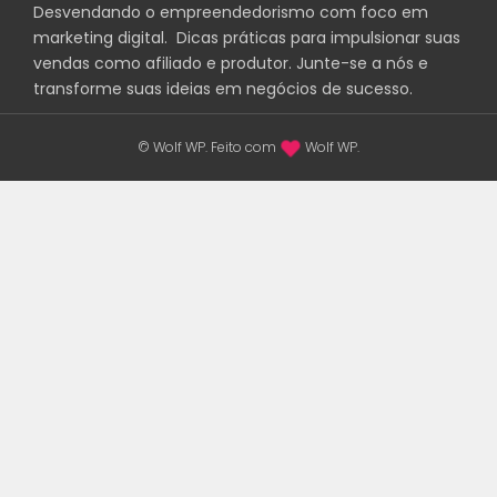
Desvendando o empreendedorismo com foco em
marketing digital. Dicas práticas para impulsionar suas
vendas como afiliado e produtor. Junte-se a nós e
transforme suas ideias em negócios de sucesso.
© Wolf WP. Feito com
Wolf WP.