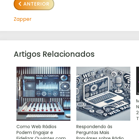
ANTERIOR
Zapper
Artigos Relacionados
M
N
2
T
Como Web Rádios
Respondendo às
Podem Engajar e
Perguntas Mais
Fidelizar Ouvintes com
Populares sobre Rádio