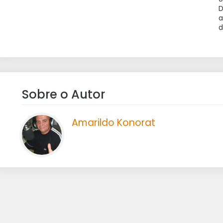
D
a
d
Sobre o Autor
Amarildo Konorat