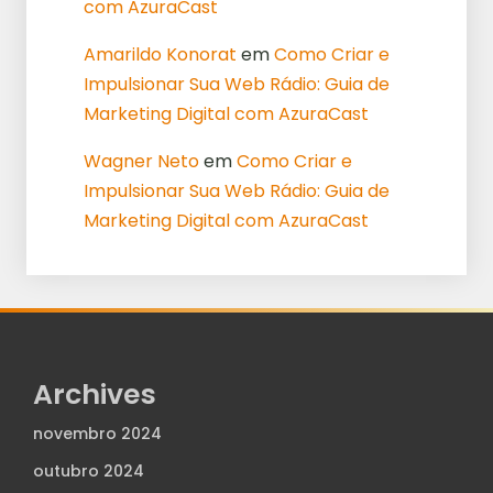
com AzuraCast
Amarildo Konorat
em
Como Criar e
Impulsionar Sua Web Rádio: Guia de
Marketing Digital com AzuraCast
Wagner Neto
em
Como Criar e
Impulsionar Sua Web Rádio: Guia de
Marketing Digital com AzuraCast
Archives
novembro 2024
outubro 2024