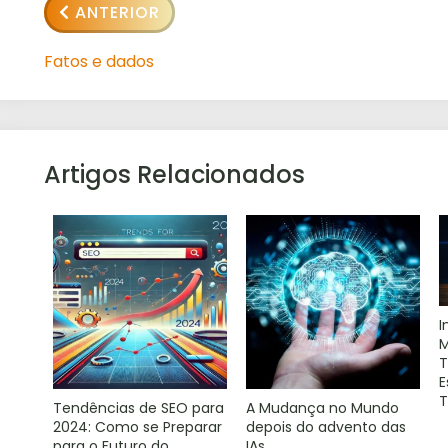
ANTERIOR
Fatos e dados
Artigos Relacionados
I
M
T
E
T
Tendências de SEO para
A Mudança no Mundo
2024: Como se Preparar
depois do advento das
para o Futuro do
IAs.