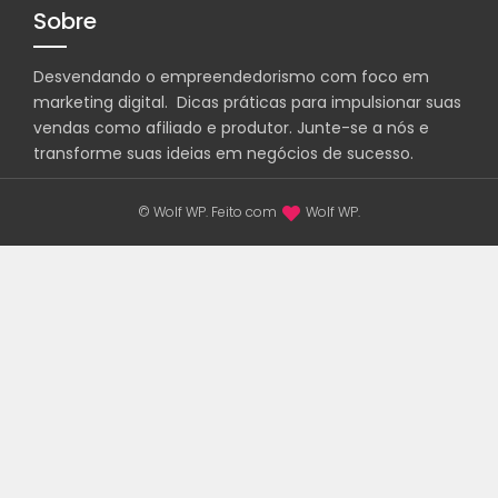
Sobre
Desvendando o empreendedorismo com foco em
marketing digital. Dicas práticas para impulsionar suas
vendas como afiliado e produtor. Junte-se a nós e
transforme suas ideias em negócios de sucesso.
© Wolf WP. Feito com
Wolf WP.