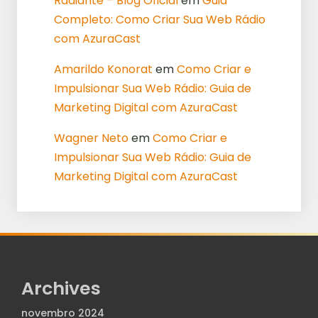
Radiante – Blog Oficial
em
Guia
Completo: Como Criar Sua Web Rádio
com AzuraCast
Amarildo Konorat
em
Como Criar e
Impulsionar Sua Web Rádio: Guia de
Marketing Digital com AzuraCast
Wagner Neto
em
Como Criar e
Impulsionar Sua Web Rádio: Guia de
Marketing Digital com AzuraCast
Archives
novembro 2024