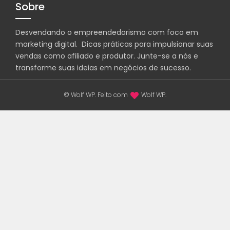
Sobre
Desvendando o empreendedorismo com foco em
marketing digital. Dicas práticas para impulsionar suas
vendas como afiliado e produtor. Junte-se a nós e
transforme suas ideias em negócios de sucesso.
© Wolf WP. Feito com
Wolf WP.