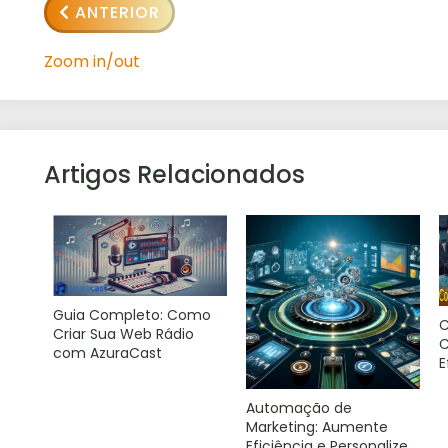
ANTERIOR
Zoom in/out
Artigos Relacionados
Guia Completo: Como
C
Criar Sua Web Rádio
C
com AzuraCast
E
Automação de
Marketing: Aumente
Eficiência e Personalize