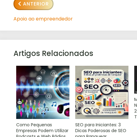
ANTERIOR
Apoio ao empreendedor
Artigos Relacionados
M
N
2
T
Como Pequenas
SEO para Iniciantes: 3
Empresas Podem Utilizar
Dicas Poderosas de SEO
Podcasts e Web Rádios
para Ranquear