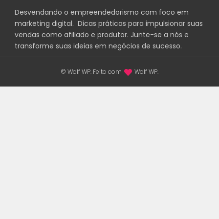
Desvendando o empreendedorismo com foco em
marketing digital. Dicas práticas para impulsionar suas
vendas como afiliado e produtor. Junte-se a nós e
transforme suas ideias em negócios de sucesso.
© Wolf WP. Feito com
Wolf WP.