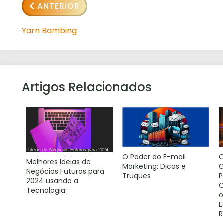
ANTERIOR
Yarn Bombing
Artigos Relacionados
O Poder do E-mail
O
Melhores Ideias de
Marketing: Dicas e
G
Negócios Futuros para
Truques
P
2024 usando a
C
Tecnologia
o
E
R