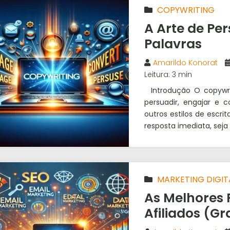
COPYWRITING
A Arte de Pe
Palavras
Amarildo Konorat
Leitura: 3 min
Introdução O copywri
persuadir, engajar e c
outros estilos de escr
resposta imediata, seja
MARKETING DIGIT
As Melhores
Afiliados (Gr