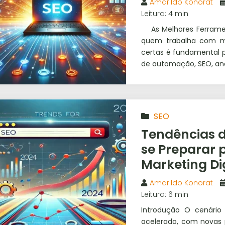
Amarildo Konorat
Leitura: 4 min
As Melhores Ferrament
quem trabalha com mar
certas é fundamental p
de automação, SEO, aná
SEO
Tendências 
se Preparar 
Marketing Dig
Amarildo Konorat
Leitura: 6 min
Introdução O cenário
acelerado, com novas p